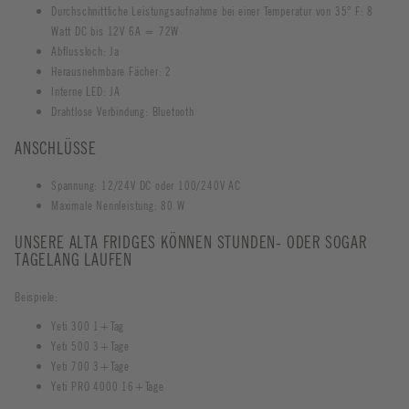
Durchschnittliche Leistungsaufnahme bei einer Temperatur von 35° F: 8
Watt DC bis 12V 6A = 72W
Abflussloch: Ja
Herausnehmbare Fächer: 2
Interne LED: JA
Drahtlose Verbindung: Bluetooth
ANSCHLÜSSE
Spannung: 12/24V DC oder 100/240V AC
Maximale Nennleistung: 80 W
UNSERE ALTA FRIDGES KÖNNEN STUNDEN- ODER SOGAR
TAGELANG LAUFEN
Beispiele:
Yeti 300 1+Tag
Yeti 500 3+Tage
Yeti 700 3+Tage
Yeti PRO 4000 16+Tage