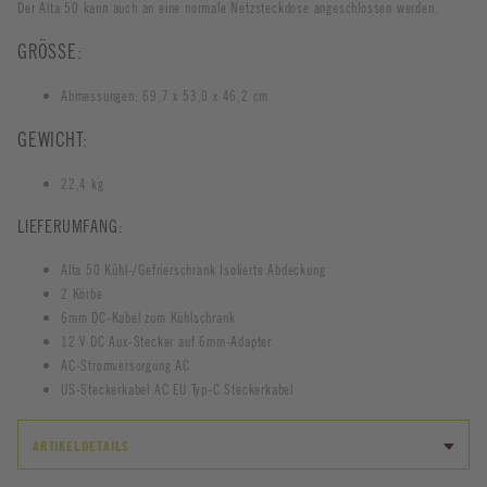
Der Alta 50 kann auch an eine normale Netzsteckdose angeschlossen werden.
GRÖSSE:
Abmessungen: 69,7 x 53,0 x 46,2 cm
GEWICHT:
22,4 kg
LIEFERUMFANG:
Alta 50 Kühl-/Gefrierschrank Isolierte Abdeckung
2 Körbe
6mm DC-Kabel zum Kühlschrank
12 V DC Aux-Stecker auf 6mm-Adapter
AC-Stromversorgung AC
US-Steckerkabel AC EU Typ-C Steckerkabel
ARTIKELDETAILS