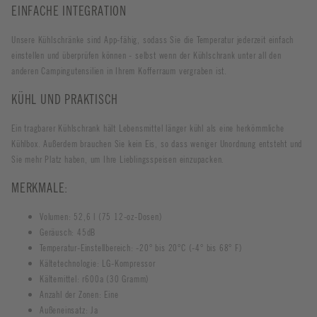
EINFACHE INTEGRATION
Unsere Kühlschränke sind App-fähig, sodass Sie die Temperatur jederzeit einfach
einstellen und überprüfen können - selbst wenn der Kühlschrank unter all den
anderen Campingutensilien in Ihrem Kofferraum vergraben ist.
KÜHL UND PRAKTISCH
Ein tragbarer Kühlschrank hält Lebensmittel länger kühl als eine herkömmliche
Kühlbox. Außerdem brauchen Sie kein Eis, so dass weniger Unordnung entsteht und
Sie mehr Platz haben, um Ihre Lieblingsspeisen einzupacken.
MERKMALE:
Volumen: 52,6 l (75 12-oz-Dosen)
Geräusch: 45dB
Temperatur-Einstellbereich: -20° bis 20°C (-4° bis 68° F)
Kältetechnologie: LG-Kompressor
Kältemittel: r600a (30 Gramm)
Anzahl der Zonen: Eine
Außeneinsatz: Ja