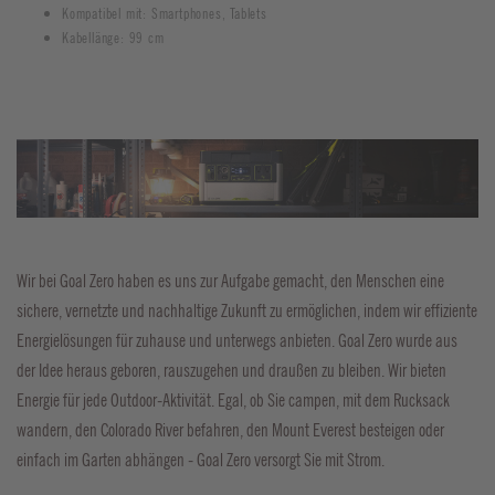
Kompatibel mit: Smartphones, Tablets
Kabellänge: 99 cm
Wir bei Goal Zero haben es uns zur Aufgabe gemacht, den Menschen eine
sichere, vernetzte und nachhaltige Zukunft zu ermöglichen, indem wir effiziente
Energielösungen für zuhause und unterwegs anbieten. Goal Zero wurde aus
der Idee heraus geboren, rauszugehen und draußen zu bleiben. Wir bieten
Energie für jede Outdoor-Aktivität. Egal, ob Sie campen, mit dem Rucksack
wandern, den Colorado River befahren, den Mount Everest besteigen oder
einfach im Garten abhängen - Goal Zero versorgt Sie mit Strom.