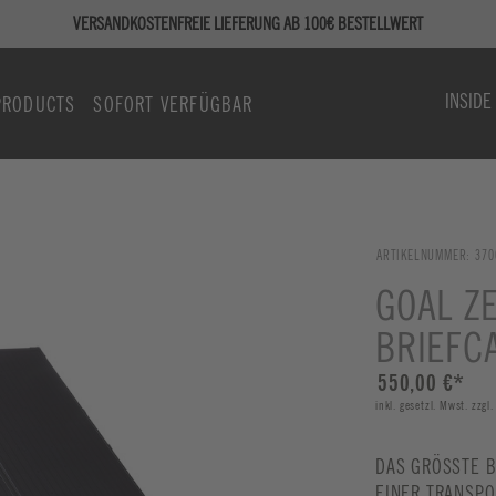
VERSANDKOSTENFREIE LIEFERUNG AB 100€ BESTELLWERT
INSIDE
PRODUCTS
SOFORT VERFÜGBAR
ARTIKELNUMMER:
370
GOAL Z
BRIEFC
550,00 €
*
inkl. gesetzl. Mwst. zzgl
DAS GRÖSSTE B
INER TRANSPO