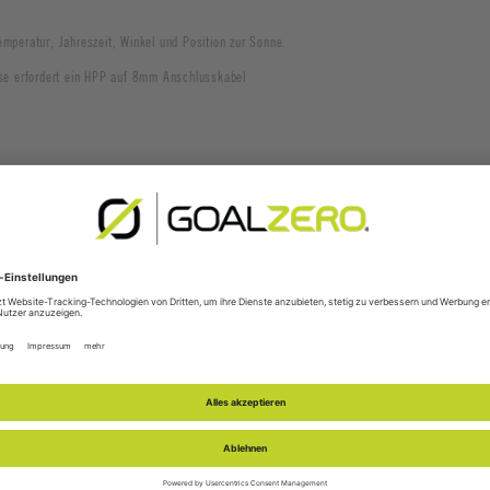
emperatur, Jahreszeit, Winkel und Position zur Sonne.
se erfordert ein HPP auf 8mm Anschlusskabel