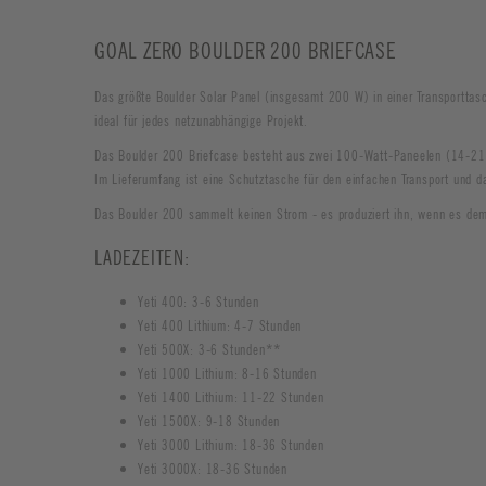
GOAL ZERO BOULDER 200 BRIEFCASE
Das größte Boulder Solar Panel (insgesamt 200 W) in einer Transporttasc
ideal für jedes netzunabhängige Projekt.
Das Boulder 200 Briefcase besteht aus zwei 100-Watt-Paneelen (14-21,8
Im Lieferumfang ist eine Schutztasche für den einfachen Transport und da
Das Boulder 200 sammelt keinen Strom - es produziert ihn, wenn es dem 
LADEZEITEN:
Yeti 400: 3-6 Stunden
Yeti 400 Lithium: 4-7 Stunden
Yeti 500X: 3-6 Stunden**
Yeti 1000 Lithium: 8-16 Stunden
Yeti 1400 Lithium: 11-22 Stunden
Yeti 1500X: 9-18 Stunden
Yeti 3000 Lithium: 18-36 Stunden
Yeti 3000X: 18-36 Stunden