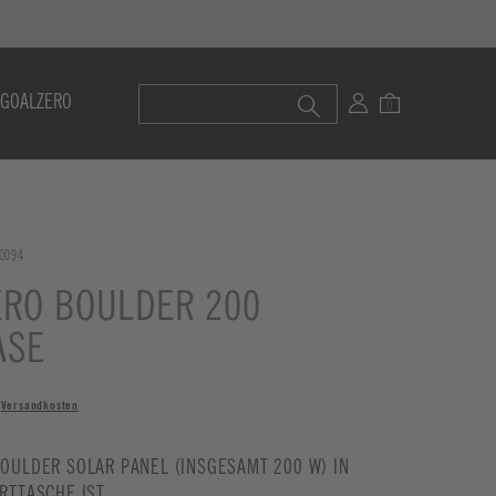
 GOALZERO
0094
ERO BOULDER 200
ASE
.
Versandkosten
OULDER SOLAR PANEL (INSGESAMT 200 W) IN E
RTTASCHE IST
...