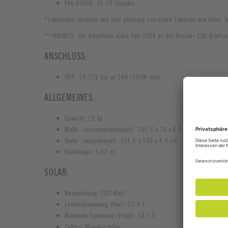
Yeti 6000X: 35-70 Stunden
*Ladezeiten variieren und sind abhängig von vielen Faktoren wie Höhe, T
**HINWEIS: Der Anschluss eines Yeti 500X an den Boulder 200 Briefca
ANSCHLUSS:
HPP: 14-22V, bis zu 14A (200W max)
ALLGEMEINES:
Gewicht: 19 kg
Maße: (zusammengeklappt): 101,6 x 70 x 8,9 cm
Maße: (ausgeklappt): 101,6 x 140 x 4,4 cm
Kabellänge: 1,82 m
SOLAR:
Nennleistung: 200 Watt
Leerlaufspannung (Voc): 21,8 V
Maximale Spannung (Vmpp): 18,1 V
Zelltyp: Monokristallin