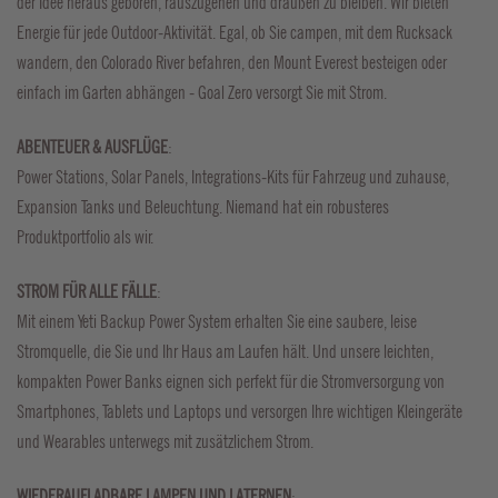
der Idee heraus geboren, rauszugehen und draußen zu bleiben. Wir bieten
Energie für jede Outdoor-Aktivität. Egal, ob Sie campen, mit dem Rucksack
wandern, den Colorado River befahren, den Mount Everest besteigen oder
einfach im Garten abhängen - Goal Zero versorgt Sie mit Strom.
ABENTEUER & AUSFLÜGE
:
Power Stations, Solar Panels, Integrations-Kits für Fahrzeug und zuhause,
Expansion Tanks und Beleuchtung. Niemand hat ein robusteres
Produktportfolio als wir.
STROM FÜR ALLE FÄLLE
:
Mit einem Yeti Backup Power System erhalten Sie eine saubere, leise
Stromquelle, die Sie und Ihr Haus am Laufen hält. Und unsere leichten,
kompakten Power Banks eignen sich perfekt für die Stromversorgung von
Smartphones, Tablets und Laptops und versorgen Ihre wichtigen Kleingeräte
und Wearables unterwegs mit zusätzlichem Strom.
WIEDERAUFLADBARE LAMPEN UND LATERNEN
: