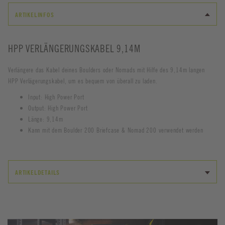
ARTIKELINFOS
HPP VERLÄNGERUNGSKABEL 9,14M
Verlängere das Kabel deines Boulders oder Nomads mit Hilfe des 9,14m langen
HPP Verlägerungskabel, um es bequem von überall zu laden.
Input: High Power Port
Output: High Power Port
Länge: 9,14m
Kann mit dem Boulder 200 Briefcase & Nomad 200 verwendet werden
ARTIKELDETAILS