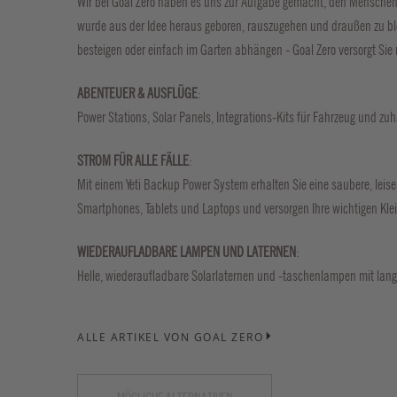
Wir bei Goal Zero haben es uns zur Aufgabe gemacht, den Menschen e
wurde aus der Idee heraus geboren, rauszugehen und draußen zu blei
besteigen oder einfach im Garten abhängen - Goal Zero versorgt Sie 
ABENTEUER & AUSFLÜGE
:
Power Stations, Solar Panels, Integrations-Kits für Fahrzeug und zu
STROM FÜR ALLE FÄLLE
:
Mit einem Yeti Backup Power System erhalten Sie eine saubere, leis
Smartphones, Tablets und Laptops und versorgen Ihre wichtigen Kle
WIEDERAUFLADBARE LAMPEN UND LATERNEN
:
Helle, wiederaufladbare Solarlaternen und -taschenlampen mit lang
ALLE ARTIKEL VON GOAL ZERO