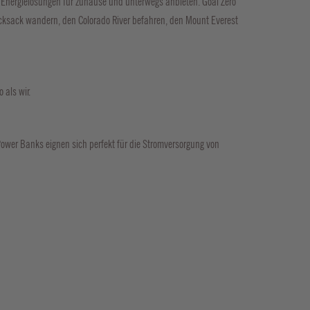
e Energielösungen für zuhause und unterwegs anbieten. Goal Zero
ucksack wandern, den Colorado River befahren, den Mount Everest
 als wir.
Power Banks eignen sich perfekt für die Stromversorgung von