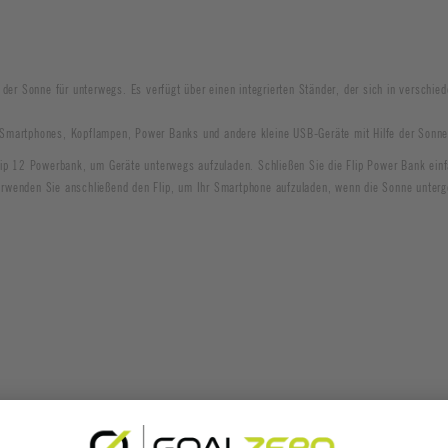
 der Sonne für unterwegs. Es verfügt über einen integrierten Ständer, der sich in verschi
 Smartphones, Kopflampen, Power Banks und andere kleine USB-Geräte mit Hilfe der Sonne
Flip 12 Powerbank, um Geräte unterwegs aufzuladen. Schließen Sie die Flip Power Bank ei
rwenden Sie anschließend den Flip, um Ihr Smartphone aufzuladen, wenn die Sonne unterg