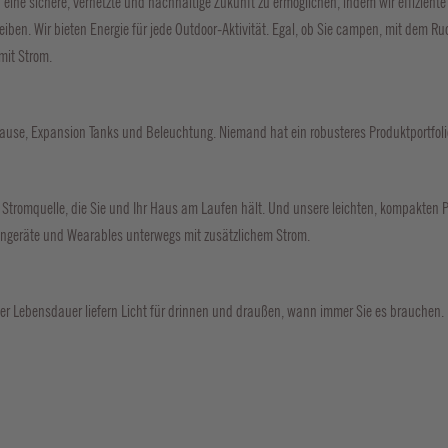
ine sichere, vernetzte und nachhaltige Zukunft zu ermöglichen, indem wir effizient
ben. Wir bieten Energie für jede Outdoor-Aktivität. Egal, ob Sie campen, mit dem R
mit Strom.
hause, Expansion Tanks und Beleuchtung. Niemand hat ein robusteres Produktportfolio
e Stromquelle, die Sie und Ihr Haus am Laufen hält. Und unsere leichten, kompakten 
ingeräte und Wearables unterwegs mit zusätzlichem Strom.
er Lebensdauer liefern Licht für drinnen und draußen, wann immer Sie es brauchen.