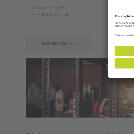
Kapazität: 5V, 5W
Zelltyp: Monokristallin
MEHR ÜBER GOAL ZERO