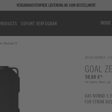
VERSANDKOSTENFREIE LIEFERUNG AB 100€ BESTELLWERT
INSIDE
PRODUCTS
SOFORT VERFÜGBAR
ero Nomad 5
ARTIKELNUMMER:
370
GOAL Z
50,00 €
*
inkl. gesetzl. Mwst. zzgl
DAS NOMAD 5 I
FÜR STROM AUS