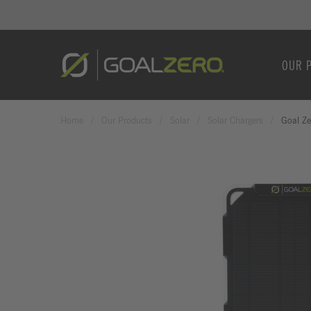
OUR 
Home
Our Products
Solar
Solar Chargers
Goal Z