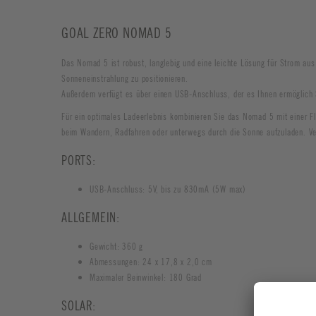
GOAL ZERO NOMAD 5
Das Nomad 5 ist robust, langlebig und eine leichte Lösung für Strom aus
Sonneneinstrahlung zu positionieren.
Außerdem verfügt es über einen USB-Anschluss, der es Ihnen ermöglich
Für ein optimales Ladeerlebnis kombinieren Sie das Nomad 5 mit einer 
beim Wandern, Radfahren oder unterwegs durch die Sonne aufzuladen. Ve
PORTS:
USB-Anschluss: 5V, bis zu 830mA (5W max)
ALLGEMEIN:
Gewicht: 360 g
Abmessungen: 24 x 17,8 x 2,0 cm
Maximaler Beinwinkel: 180 Grad
SOLAR: