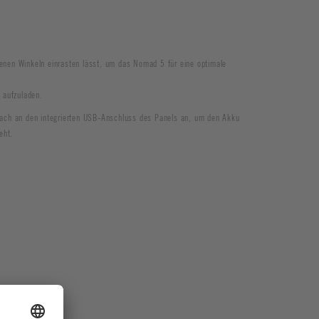
edenen Winkeln einrasten lässt, um das Nomad 5 für eine optimale
 aufzuladen.
nfach an den integrierten USB-Anschluss des Panels an, um den Akku
eht.