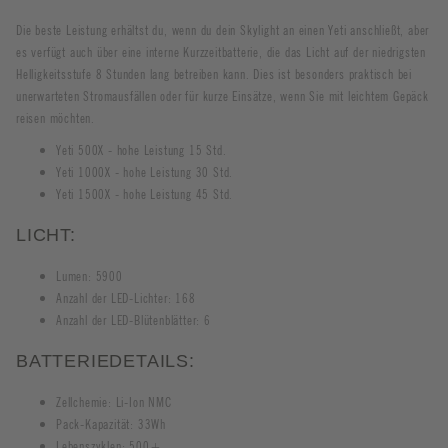
Die beste Leistung erhältst du, wenn du dein Skylight an einen Yeti anschließt, aber
es verfügt auch über eine interne Kurzzeitbatterie, die das Licht auf der niedrigsten
Helligkeitsstufe 8 Stunden lang betreiben kann. Dies ist besonders praktisch bei
unerwarteten Stromausfällen oder für kurze Einsätze, wenn Sie mit leichtem Gepäck
reisen möchten.
Yeti 500X - hohe Leistung 15 Std.
Yeti 1000X - hohe Leistung 30 Std.
Yeti 1500X - hohe Leistung 45 Std.
LICHT:
Lumen: 5900
Anzahl der LED-Lichter: 168
Anzahl der LED-Blütenblätter: 6
BATTERIEDETAILS:
Zellchemie: Li-Ion NMC
Pack-Kapazität: 33Wh
Lebenszyklen: 500+