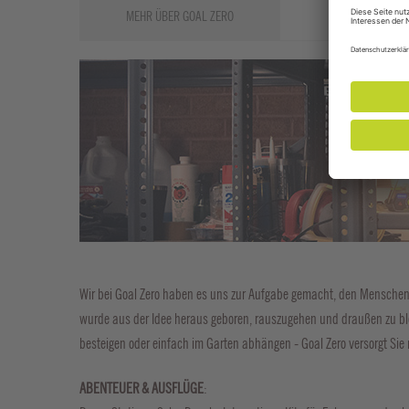
MEHR ÜBER GOAL ZERO
Wir bei Goal Zero haben es uns zur Aufgabe gemacht, den Menschen e
wurde aus der Idee heraus geboren, rauszugehen und draußen zu blei
besteigen oder einfach im Garten abhängen - Goal Zero versorgt Sie 
ABENTEUER & AUSFLÜGE
: