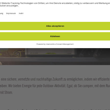
ine sichere, vernetzte und nachhaltige Zukunft zu ermöglichen, indem wir effizient
ben. Wir bieten Energie für jede Outdoor-Aktivität. Egal, ob Sie campen, mit dem R
mit Strom.