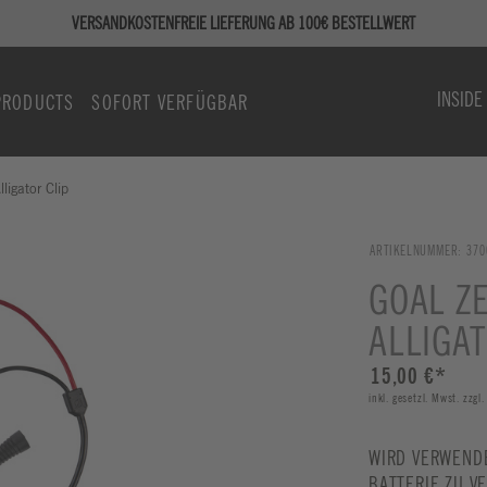
VERSANDKOSTENFREIE LIEFERUNG AB 100€ BESTELLWERT
INSIDE
PRODUCTS
SOFORT VERFÜGBAR
ligator Clip
ARTIKELNUMMER:
370
GOAL Z
ALLIGAT
15,00 €
*
inkl. gesetzl. Mwst. zzgl
WIRD VERWENDE
BATTERIE ZU V