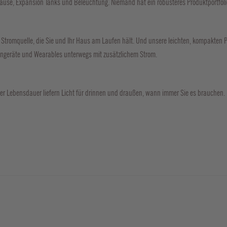
hause, Expansion Tanks und Beleuchtung. Niemand hat ein robusteres Produktportfolio
e Stromquelle, die Sie und Ihr Haus am Laufen hält. Und unsere leichten, kompakten 
ingeräte und Wearables unterwegs mit zusätzlichem Strom.
er Lebensdauer liefern Licht für drinnen und draußen, wann immer Sie es brauchen.