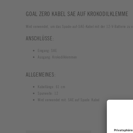
GOAL ZERO KABEL SAE AUF KROKODILKLEMME
Wird verwendet, um das Spade-auf-SAE-Kabel mit der 12-V-Batterie zu ve
ANSCHLÜSSE:
Eingang: SAE
Ausgang: Krokodilklemmen
ALLGEMEINES:
Kabellänge: 61 cm
Spurweite: 12
Wird verwendet mit: SAE auf Spade Kabel