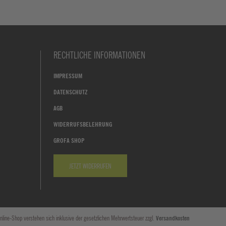
RECHTLICHE INFORMATIONEN
IMPRESSUM
DATENSCHUTZ
AGB
WIDERRUFSBELEHRUNG
GROFA SHOP
JETZT WIDERRUFEN
nline-Shop verstehen sich inklusive der gesetzlichen Mehrwertsteuer zzgl.
Versandkosten