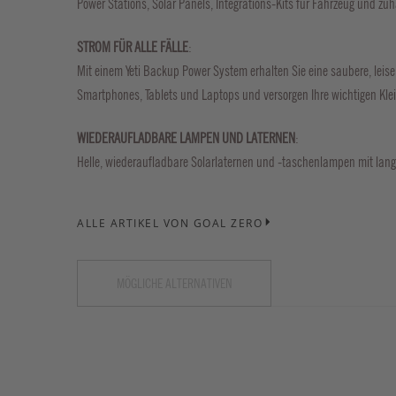
Power Stations, Solar Panels, Integrations-Kits für Fahrzeug und zu
STROM FÜR ALLE FÄLLE
:
Mit einem Yeti Backup Power System erhalten Sie eine saubere, leis
Smartphones, Tablets und Laptops und versorgen Ihre wichtigen Kle
WIEDERAUFLADBARE LAMPEN UND LATERNEN
:
Helle, wiederaufladbare Solarlaternen und -taschenlampen mit lang
ALLE ARTIKEL VON GOAL ZERO
MÖGLICHE ALTERNATIVEN