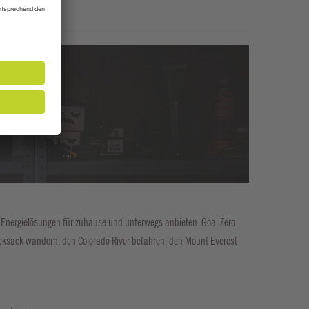
e Energielösungen für zuhause und unterwegs anbieten. Goal Zero
ucksack wandern, den Colorado River befahren, den Mount Everest